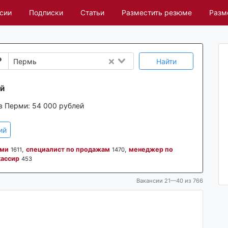
сии
Подписки
Статьи
Разместить резюме
Разм
Найти
Пермь
ий
в Перми:
54 000 рублей
ий
ами
,
специалист по продажам
,
менеджер по
1611
1470
кассир
453
Вакансии 21—40 из 766