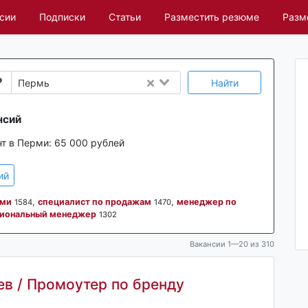
сии
Подписки
Статьи
Разместить резюме
Разм
Найти
Пермь
нсий
нт в Перми:
65 000 рублей
ий
ами
,
специалист по продажам
,
менеджер по
1584
1470
иональный менеджер
1302
Вакансии 1—20 из 310
ев / Промоутер по бренду