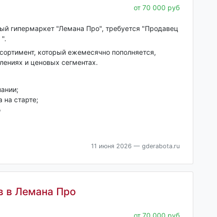
от 70 000 руб
ный гипермаркет "Лемана Про", требуется "Продавец
".
сортимент, который ежемесячно пополняется,
лениях и ценовых сегментах.
ании;
 на старте;
о
11 июня 2026
— gderabota.ru
в в Лемана Про
от 70 000 руб