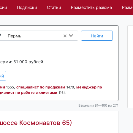
сии
Подписки
Статьи
Разместить резюме
Разм
Найти
Пермь
Перми:
51 000 рублей
ий
ами
,
специалист по продажам
,
менеджер по
1555
1470
циалист по работе с клиетами
1164
Вакансии 81—100 из 274
шоссе Космонавтов 65)