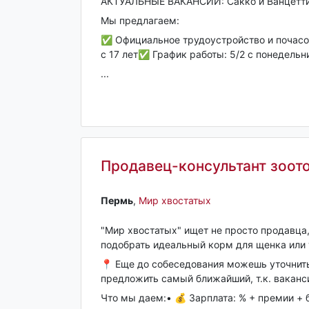
АКТУАЛЬНЫЕ ВАКАНСИИ: Сакко и Ванцетти,
Мы предлагаем:
✅ Официальное трудоустройство и почасо
с 17 лет✅ График работы: 5/2 с понедельни
...
Продавец-консультант зоото
Пермь‎
,
Мир хвостатых
"Мир хвостатых" ищет не просто продавца,
подобрать идеальный корм для щенка или 
📍 Еще до собеседования можешь уточнит
предложить самый ближайший, т.к. ваканси
Что мы даем:• 💰 Зарплата: % + премии + б